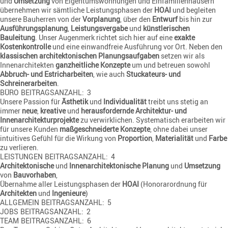
und
Umsetzung
von Eigentumswohnungen und Einfamilienhäusern
übernehmen wir sämtliche Leistungsphasen der
HOAI
und begleiten
unsere Bauherren von der
Vorplanung
, über den
Entwurf
bis hin zur
Ausführungsplanung
,
Leistungsvergabe
und
künstlerischen
Bauleitung
. Unser Augenmerk richtet sich hier auf eine
exakte
Kostenkontrolle
und eine einwandfreie Ausführung vor Ort. Neben den
klassischen architektonischen Planungsaufgaben
setzen wir als
Innenarchitekten
ganzheitliche Konzepte
um und betreuen sowohl
Abbruch- und Estricharbeiten
, wie auch
Stuckateurs- und
Schreinerarbeiten
.
BÜRO
BEITRAGSANZAHL: 3
Unsere Passion für
Ästhetik
und
Individualität
treibt uns stetig an
immer
neue
,
kreative
und
herausfordernde
Architektur- und
Innenarchitekturprojekte
zu verwirklichen. Systematisch erarbeiten wir
für unsere Kunden
maßgeschneiderte Konzepte
, ohne dabei unser
intuitives Gefühl für die Wirkung von
Proportion
,
Materialität
und
Farbe
zu verlieren.
LEISTUNGEN
BEITRAGSANZAHL: 4
Architektonische
und
Innenarchitektonische
Planung
und
Umsetzung
von
Bauvorhaben
,
Übernahme aller Leistungsphasen der
HOAI
(Honorarordnung für
Architekten
und
Ingenieure
)
ALLGEMEIN
BEITRAGSANZAHL: 5
JOBS
BEITRAGSANZAHL: 2
TEAM
BEITRAGSANZAHL: 6