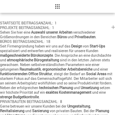
404 Not Found
STARTSEITE
BEITRAGSANZAHL: 1
PROJEKTE
BEITRAGSANZAHL: 1
Sehen Sie hier eine
Auswahl unserer Arbeiten
verschiedener
Größenordnungen in den Bereichen
Büros
und
Privatbauten
.
BÜROS
BEITRAGSANZAHL: 18
Seit Firmengründung haben wir uns auf das
Design
von
Start-Ups
spezialisiert und entwerfen und realisieren für unsere Kunden
maßgeschneiderte Bürokonzepte
. Die Ansprüche an eine durchdachte
und
atmosphärische Bürogestaltung
sind in den letzten Jahren stets
gewachsen. Neben selbstverständlichen Parametern wie einer
gelungenen
Raumakustik
,
ergonomischer Arbeitsbereiche
und einer
funktionierenden Office Struktur
, steigt der Bedarf an
Social Areas
mit
starkem Fokus auf das Gemeinschaftsgefühl. Der Mitarbeiter soll sich
an seinem Arbeitsplatz wohlfühlen und so seine Produktivität fördern.
Neben der erfolgreichen
technischen Planung
und
Umsetzung
setzen
wir höchste Priorität auf ein
exaktes Kostenmanagement
und eine
strenge Budgetkontrolle
.
PRIVATBAUTEN
BEITRAGSANZAHL: 8
Gerne betreuen wir unsere Kunden bei der
Umgestaltung
,
Revitalisierung
und
Sanierung
von privaten Bauten. Bei der
Planung