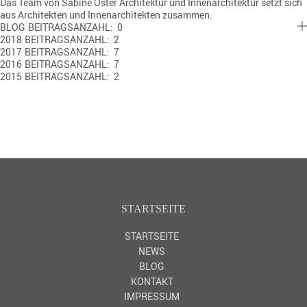
Das Team von Sabine Oster Architektur und Innenarchitektur setzt sich
aus Architekten und Innenarchitekten zusammen.
BLOG
BEITRAGSANZAHL: 0
2018
BEITRAGSANZAHL: 2
2017
BEITRAGSANZAHL: 7
2016
BEITRAGSANZAHL: 7
2015
BEITRAGSANZAHL: 2
STARTSEITE
STARTSEITE
NEWS
BLOG
KONTAKT
IMPRESSUM